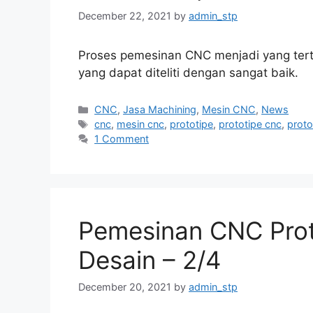
December 22, 2021
by
admin_stp
Proses pemesinan CNC menjadi yang tert
yang dapat diteliti dengan sangat baik.
Categories
CNC
,
Jasa Machining
,
Mesin CNC
,
News
Tags
cnc
,
mesin cnc
,
prototipe
,
prototipe cnc
,
proto
1 Comment
Pemesinan CNC Proto
Desain – 2/4
December 20, 2021
by
admin_stp