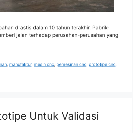
han drastis dalam 10 tahun terakhir. Pabrik-
emberi jalan terhadap perusahan-perusahan yang
inan
,
manufaktur
,
mesin cnc
,
pemesinan cnc
,
prototipe cnc
,
tipe Untuk Validasi