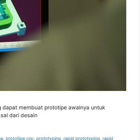
g dapat membuat prototipe awalnya untuk
sal dari desain
pe
,
prototipe cnc
,
prototyping
,
rapid prototyping
,
rapid