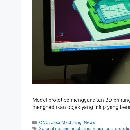
Model prototipe menggunakan 3D printin
menghadirkan objek yang mirip yang bera
Categories
CNC
,
Jasa Machining
,
News
Tags
3d printing
,
cnc machining
,
mesin cnc
,
prototi