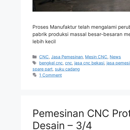
Proses Manufaktur telah mengalami peruba
pabrik produksi massal besar-besaran m
lebih kecil
Categories
CNC
,
Jasa Pemesinan
,
Mesin CNC
,
News
Tags
bengkel cnc
,
cnc
,
jasa cnc bekasi
,
jasa pemes
spare part
,
suku cadang
1 Comment
Pemesinan CNC Proto
Desain – 3/4