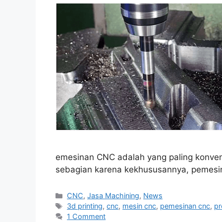
emesinan CNC adalah yang paling konvens
sebagian karena kekhususannya, pemesin
Categories
CNC
,
Jasa Machining
,
News
Tags
3d printing
,
cnc
,
mesin cnc
,
pemesinan cnc
,
pr
1 Comment