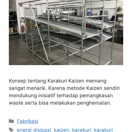
Konsep tentang Karakuri Kaizen memang
sangat menarik. Karena metode Kaizen sendiri
mendukung inisiatif terhadap pemangkasan
waste serta bisa melakukan penghematan.
Categories
Fabrikasi
Tags
energi disipasi
,
kaizen
,
karakuri
,
karakuri