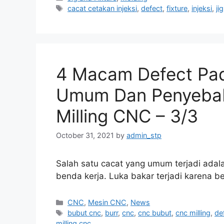
Tags
cacat cetakan injeksi
,
defect
,
fixture
,
injeksi
,
jig
4 Macam Defect Pad
Umum Dan Penyeba
Milling CNC – 3/3
October 31, 2021
by
admin_stp
Salah satu cacat yang umum terjadi adal
benda kerja. Luka bakar terjadi karena be
Categories
CNC
,
Mesin CNC
,
News
Tags
bubut cnc
,
burr
,
cnc
,
cnc bubut
,
cnc milling
,
de
milling cnc