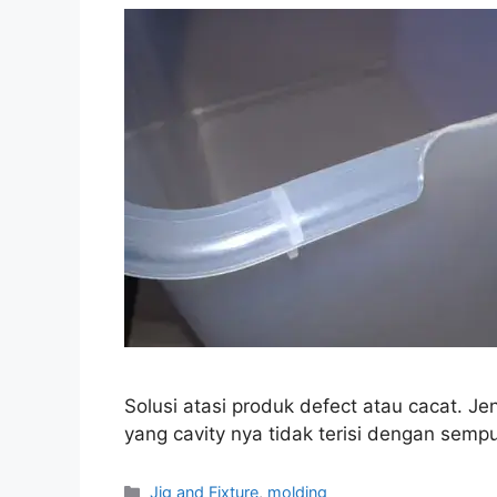
Solusi atasi produk defect atau cacat. Je
yang cavity nya tidak terisi dengan semp
Categories
Jig and Fixture
,
molding