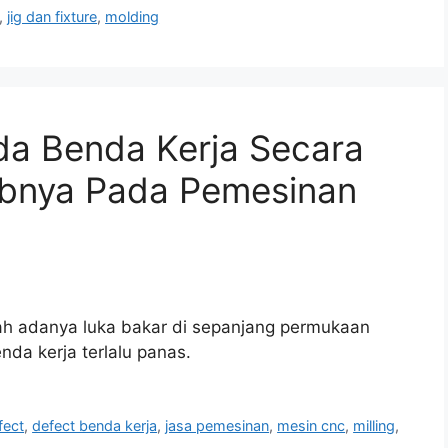
,
jig dan fixture
,
molding
a Benda Kerja Secara
bnya Pada Pemesinan
ah adanya luka bakar di sepanjang permukaan
nda kerja terlalu panas.
fect
,
defect benda kerja
,
jasa pemesinan
,
mesin cnc
,
milling
,