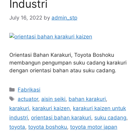
Industri
July 16, 2022
by
admin_stp
Orientasi Bahan Karakuri, Toyota Boshoku
membangun pengumpan suku cadang karakuri
dengan orientasi bahan atau suku cadang.
Categories
Fabrikasi
Tags
actuator
,
aisin seiki
,
bahan karakuri
,
karakuri
,
karakuri kaizen
,
karakuri kaizen untuk
industri
,
orientasi bahan karakuri
,
suku cadang
,
toyota
,
toyota boshoku
,
toyota motor japan