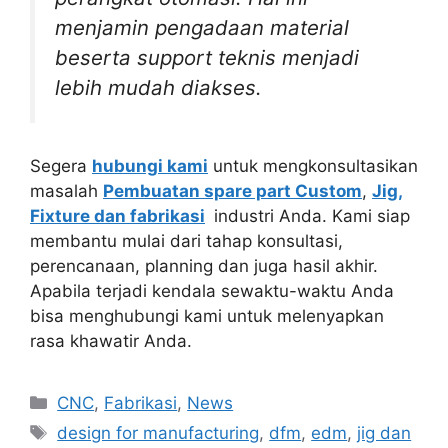
menjamin pengadaan material
beserta support teknis menjadi
lebih mudah diakses.
Segera
hubungi kami
untuk mengkonsultasikan
masalah
Pembuatan spare part Custom
,
Jig,
Fixture dan fabrikasi
industri Anda. Kami siap
membantu mulai dari tahap konsultasi,
perencanaan, planning dan juga hasil akhir.
Apabila terjadi kendala sewaktu-waktu Anda
bisa menghubungi kami untuk melenyapkan
rasa khawatir Anda.
Categories
CNC
,
Fabrikasi
,
News
Tags
design for manufacturing
,
dfm
,
edm
,
jig dan