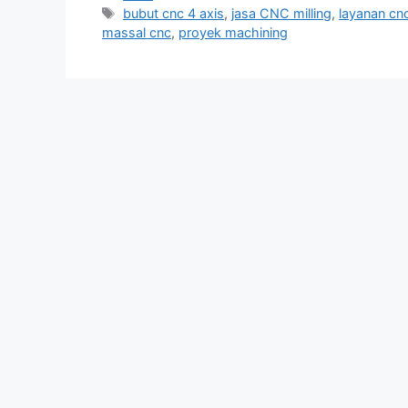
Tags
bubut cnc 4 axis
,
jasa CNC milling
,
layanan cnc
massal cnc
,
proyek machining