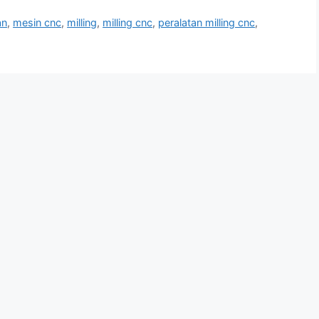
an
,
mesin cnc
,
milling
,
milling cnc
,
peralatan milling cnc
,