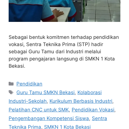
Sebagai bentuk komitmen terhadap pendidikan
vokasi, Sentra Teknika Prima (STP) hadir
sebagai Guru Tamu dari Industri melalui
program pengajaran langsung di SMKN 1 Kota
Bekasi.
Categories
Pendidikan
Tags
Guru Tamu SMKN Bekasi
,
Kolaborasi
Industri-Sekolah
,
Kurikulum Berbasis Industri
,
Pelatihan CNC untuk SMK
,
Pendidikan Vokasi
,
Pengembangan Kompetensi Siswa
,
Sentra
Teknika Prima
,
SMKN 1 Kota Bekasi