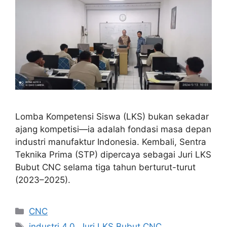
Lomba Kompetensi Siswa (LKS) bukan sekadar
ajang kompetisi—ia adalah fondasi masa depan
industri manufaktur Indonesia. Kembali, Sentra
Teknika Prima (STP) dipercaya sebagai Juri LKS
Bubut CNC selama tiga tahun berturut-turut
(2023–2025).
Categories
CNC
Tags
industri 4.0
,
Juri LKS Bubut CNC
,