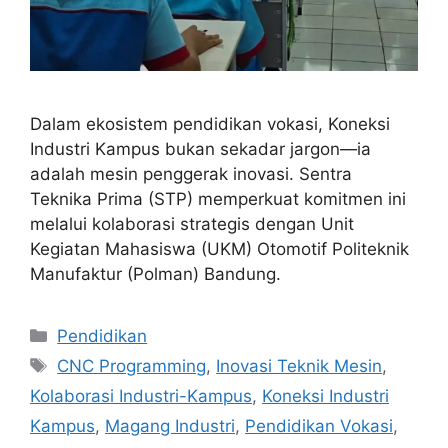
Dalam ekosistem pendidikan vokasi, Koneksi
Industri Kampus bukan sekadar jargon—ia
adalah mesin penggerak inovasi. Sentra
Teknika Prima (STP) memperkuat komitmen ini
melalui kolaborasi strategis dengan Unit
Kegiatan Mahasiswa (UKM) Otomotif Politeknik
Manufaktur (Polman) Bandung.
Categories
Pendidikan
Tags
CNC Programming
,
Inovasi Teknik Mesin
,
Kolaborasi Industri-Kampus
,
Koneksi Industri
Kampus
,
Magang Industri
,
Pendidikan Vokasi
,