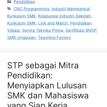
Categories
Pendidikan
Tags
CNC Programming
,
Industri Membentuk
Kurikulum SMK
,
Kolaborasi Industri-Sekolah
,
Kurikulum SMK
,
Link and Match
,
Pendidikan
Vokasi
,
Sentra Teknika Prima
,
Sertifikasi BNSP
,
SMK Unggulan
,
Teaching Factory
STP sebagai Mitra
Pendidikan:
Menyiapkan Lulusan
SMK dan Mahasiswa
yang Siap Kerja