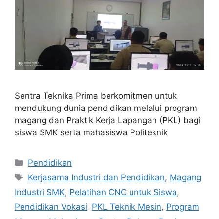
Sentra Teknika Prima berkomitmen untuk
mendukung dunia pendidikan melalui program
magang dan Praktik Kerja Lapangan (PKL) bagi
siswa SMK serta mahasiswa Politeknik
Categories
Pendidikan
Tags
Kerjasama Industri dan Pendidikan
,
Magang
Industri SMK
,
Pelatihan CNC untuk Siswa
,
Pendidikan Vokasi
,
PKL Teknik Mesin
,
Program