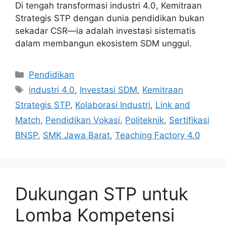
Di tengah transformasi industri 4.0, Kemitraan
Strategis STP dengan dunia pendidikan bukan
sekadar CSR—ia adalah investasi sistematis
dalam membangun ekosistem SDM unggul.
Categories
Pendidikan
Tags
industri 4.0
,
Investasi SDM
,
Kemitraan
Strategis STP
,
Kolaborasi Industri
,
Link and
Match
,
Pendidikan Vokasi
,
Politeknik
,
Sertifikasi
BNSP
,
SMK Jawa Barat
,
Teaching Factory 4.0
Dukungan STP untuk
Lomba Kompetensi