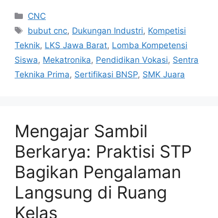
Categories
CNC
Tags
bubut cnc
,
Dukungan Industri
,
Kompetisi
Teknik
,
LKS Jawa Barat
,
Lomba Kompetensi
Siswa
,
Mekatronika
,
Pendidikan Vokasi
,
Sentra
Teknika Prima
,
Sertifikasi BNSP
,
SMK Juara
Mengajar Sambil
Berkarya: Praktisi STP
Bagikan Pengalaman
Langsung di Ruang
Kelas