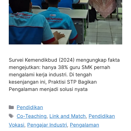
Survei Kemendikbud (2024) mengungkap fakta
mengejutkan: hanya 38% guru SMK pernah
mengalami kerja industri. Di tengah
kesenjangan ini, Praktisi STP Bagikan
Pengalaman menjadi solusi nyata
Categories
Pendidikan
Tags
Co-Teaching
,
Link and Match
,
Pendidikan
Vokasi
,
Pengajar Industri
,
Pengalaman