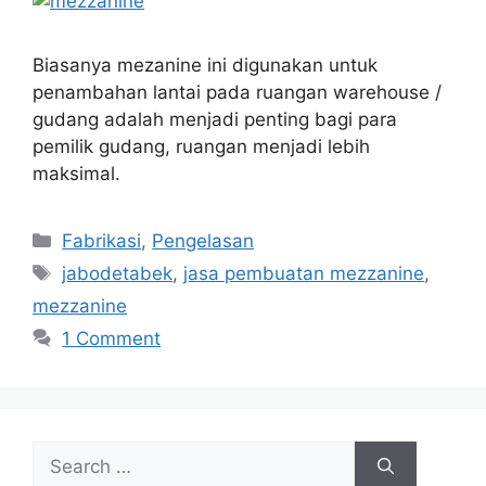
Biasanya mezanine ini digunakan untuk
penambahan lantai pada ruangan warehouse /
gudang adalah menjadi penting bagi para
pemilik gudang, ruangan menjadi lebih
maksimal.
Categories
Fabrikasi
,
Pengelasan
Tags
jabodetabek
,
jasa pembuatan mezzanine
,
mezzanine
1 Comment
Search
for: