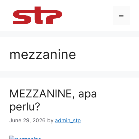
Skip
to
Menu
content
mezzanine
MEZZANINE, apa
perlu?
June 29, 2026
by
admin_stp