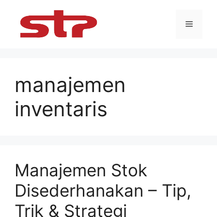
Skip
to
Menu
content
manajemen
inventaris
Manajemen Stok
Disederhanakan – Tip,
Trik & Strategi