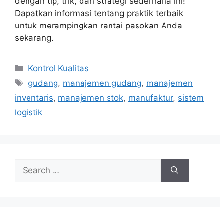
dengan tip, trik, dan strategi sederhana ini!
Dapatkan informasi tentang praktik terbaik
untuk merampingkan rantai pasokan Anda
sekarang.
Categories
Kontrol Kualitas
Tags
gudang
,
manajemen gudang
,
manajemen
inventaris
,
manajemen stok
,
manufaktur
,
sistem
logistik
Search
for: