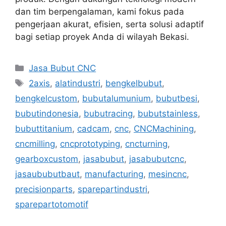
dan tim berpengalaman, kami fokus pada
pengerjaan akurat, efisien, serta solusi adaptif
bagi setiap proyek Anda di wilayah Bekasi.
Categories
Jasa Bubut CNC
Tags
2axis
,
alatindustri
,
bengkelbubut
,
bengkelcustom
,
bubutalumunium
,
bubutbesi
,
bubutindonesia
,
bubutracing
,
bubutstainless
,
bubuttitanium
,
cadcam
,
cnc
,
CNCMachining
,
cncmilling
,
cncprototyping
,
cncturning
,
gearboxcustom
,
jasabubut
,
jasabubutcnc
,
jasaububutbaut
,
manufacturing
,
mesincnc
,
precisionparts
,
sparepartindustri
,
sparepartotomotif