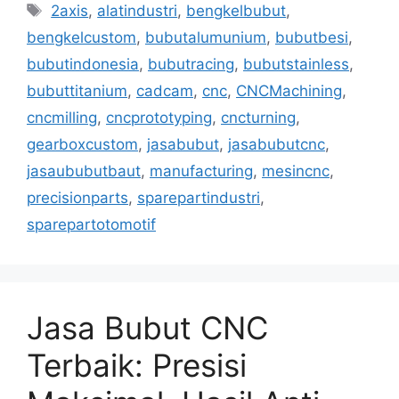
Tags
2axis
,
alatindustri
,
bengkelbubut
,
bengkelcustom
,
bubutalumunium
,
bubutbesi
,
bubutindonesia
,
bubutracing
,
bubutstainless
,
bubuttitanium
,
cadcam
,
cnc
,
CNCMachining
,
cncmilling
,
cncprototyping
,
cncturning
,
gearboxcustom
,
jasabubut
,
jasabubutcnc
,
jasaububutbaut
,
manufacturing
,
mesincnc
,
precisionparts
,
sparepartindustri
,
sparepartotomotif
Jasa Bubut CNC
Terbaik: Presisi