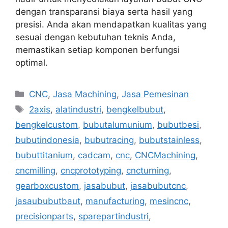
dengan transparansi biaya serta hasil yang
presisi. Anda akan mendapatkan kualitas yang
sesuai dengan kebutuhan teknis Anda,
memastikan setiap komponen berfungsi
optimal.
Categories
CNC
,
Jasa Machining
,
Jasa Pemesinan
Tags
2axis
,
alatindustri
,
bengkelbubut
,
bengkelcustom
,
bubutalumunium
,
bubutbesi
,
bubutindonesia
,
bubutracing
,
bubutstainless
,
bubuttitanium
,
cadcam
,
cnc
,
CNCMachining
,
cncmilling
,
cncprototyping
,
cncturning
,
gearboxcustom
,
jasabubut
,
jasabubutcnc
,
jasaububutbaut
,
manufacturing
,
mesincnc
,
precisionparts
,
sparepartindustri
,