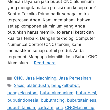
Mencari layanan jasa bubut CNC aluminium
yang mengutamakan presisi dan kecepatan?
Sentra Teknika Prima hadir sebagai mitra
terpercaya Anda. Kami memahami bahwa
setiap komponen aluminium yang Anda
butuhkan harus memiliki toleransi ketat dan
kualitas terbaik. Dengan teknologi Computer
Numerical Control (CNC) terkini, kami
memastikan setiap detail produk Anda
terpenuhi. Mengapa Memilih Jasa Bubut CNC
Aluminium …
Read more
Categories
CNC
,
Jasa Machining
,
Jasa Pemesinan
Tags
2axis
,
alatindustri
,
bengkelbubut
,
bengkelcustom
,
bubutalumunium
,
bubutbesi
,
bubutindonesia
,
bubutracing
,
bubutstainless
,
bubuttitanium
,
cadcam
,
cnc
,
CNCMachining
,