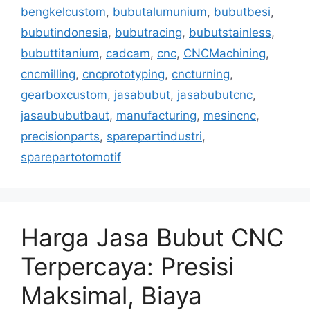
bengkelcustom
,
bubutalumunium
,
bubutbesi
,
bubutindonesia
,
bubutracing
,
bubutstainless
,
bubuttitanium
,
cadcam
,
cnc
,
CNCMachining
,
cncmilling
,
cncprototyping
,
cncturning
,
gearboxcustom
,
jasabubut
,
jasabubutcnc
,
jasaububutbaut
,
manufacturing
,
mesincnc
,
precisionparts
,
sparepartindustri
,
sparepartotomotif
Harga Jasa Bubut CNC
Terpercaya: Presisi
Maksimal, Biaya