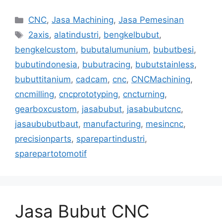
Categories
CNC
,
Jasa Machining
,
Jasa Pemesinan
Tags
2axis
,
alatindustri
,
bengkelbubut
,
bengkelcustom
,
bubutalumunium
,
bubutbesi
,
bubutindonesia
,
bubutracing
,
bubutstainless
,
bubuttitanium
,
cadcam
,
cnc
,
CNCMachining
,
cncmilling
,
cncprototyping
,
cncturning
,
gearboxcustom
,
jasabubut
,
jasabubutcnc
,
jasaububutbaut
,
manufacturing
,
mesincnc
,
precisionparts
,
sparepartindustri
,
sparepartotomotif
Jasa Bubut CNC