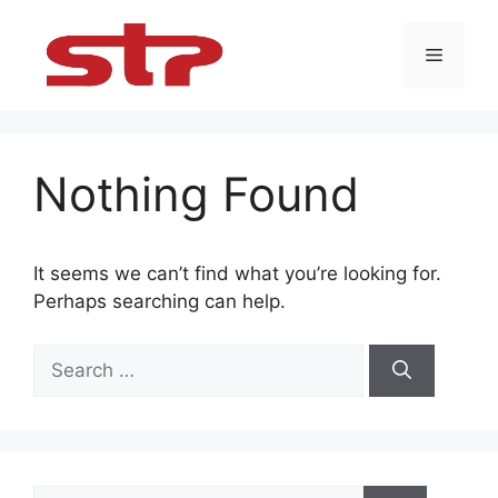
Skip
to
Menu
content
Nothing Found
It seems we can’t find what you’re looking for.
Perhaps searching can help.
Search
for:
Search