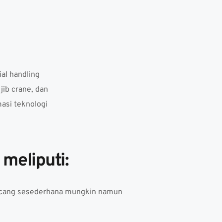
l handling 
ib crane, dan 
asi teknologi 
meliputi:
ncang sesederhana mungkin namun 